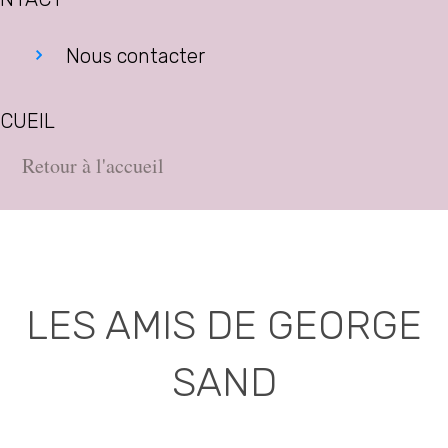
Nous contacter
CUEIL
Retour à l'accueil
LES AMIS DE GEORGE
SAND
Association déclarée (J.O. 16 - 17 Juin 1975)