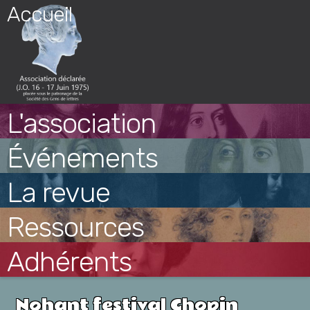
Skip
Accueil
to
content
L'association
Événements
La revue
Ressources
Adhérents
Nohant festival Chopin