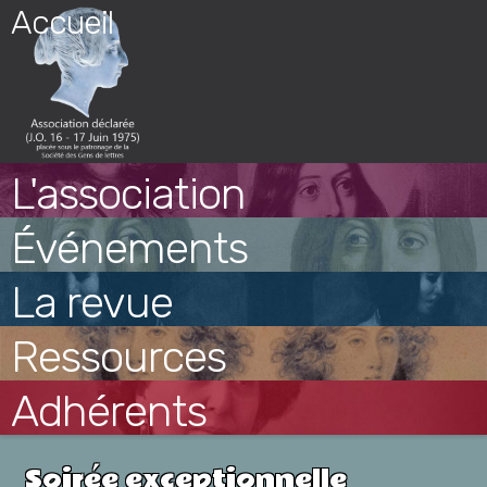
Skip
Accueil
to
content
L'association
Événements
La revue
Ressources
Adhérents
Soirée exceptionnelle