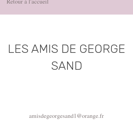
Retour à l'accueil
LES AMIS DE GEORGE
SAND
Association déclarée (J.O. 16 - 17 Juin 1975)
Mairie de la Châtre, Place de l'Hôtel de Ville, 36400
La Châtre
amisdegeorgesand1@orange.fr
Copyright ©2015-2026 Association Les amis de