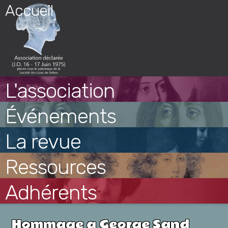
Skip
Accueil
to
content
L'association
Événements
La revue
Ressources
Adhérents
Hommage a George Sand