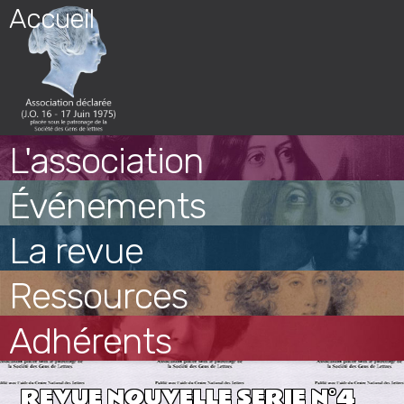
Skip
Accueil
to
content
L'association
Événements
La revue
Ressources
Adhérents
REVUE NOUVELLE SERIE N°4