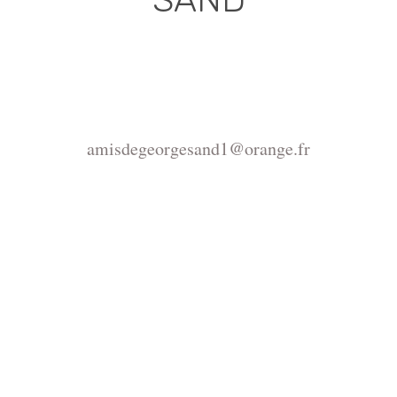
Association déclarée (J.O. 16 - 17 Juin 1975)
Mairie de la Châtre, Place de l'Hôtel de Ville, 36400
La Châtre
amisdegeorgesand1@orange.fr
Copyright ©2015-2026 Association Les amis de
George Sand.
La reproduction du site
https://www.amisdegeorgesand.info/ et de ses
ressources est interdite, seul un usage privé est
autorisé. Pour tout autre usage adressez votre demande
d´autorisation à amisdegeorgesand1@orange.fr ou à
notre adresse postale.