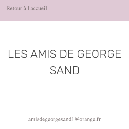
Retour à l'accueil
LES AMIS DE GEORGE
SAND
Association déclarée (J.O. 16 - 17 Juin 1975)
Mairie de la Châtre, Place de l'Hôtel de Ville, 36400
La Châtre
amisdegeorgesand1@orange.fr
Copyright ©2015-2026 Association Les amis de