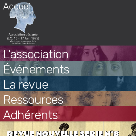
Skip
Accueil
to
content
L'association
Événements
La revue
Ressources
Adhérents
REVUE NOUVELLE SERIE N°8