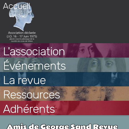
Skip
Accueil
to
content
L'association
Événements
La revue
Ressources
Adhérents
Amis de George Sand Revue