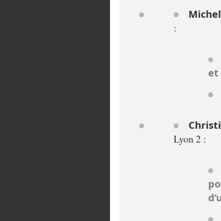
Michel
:
et
Christ
Lyon 2 :
po
d’