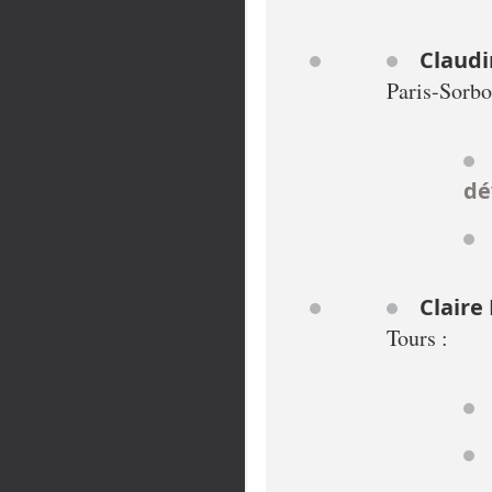
Claudi
Paris-Sorbo
dé
Claire
Tours :