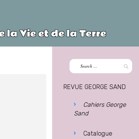
 la Vie et de la Terre
Search
Sear
for:
REVUE GEORGE SAND
Cahiers George
Sand
Catalogue