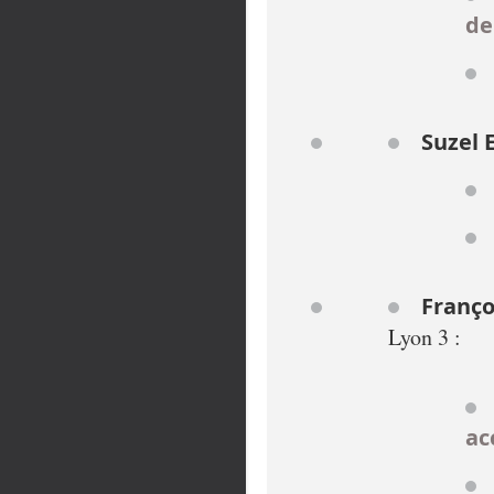
de
Suzel 
Franço
Lyon 3 :
ac