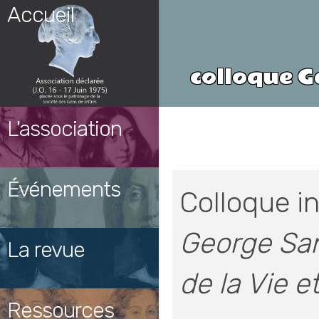
Skip
Accueil
to
content
colloque Ge
L'association
Événements
Colloque in
George San
La revue
de la Vie et
Ressources