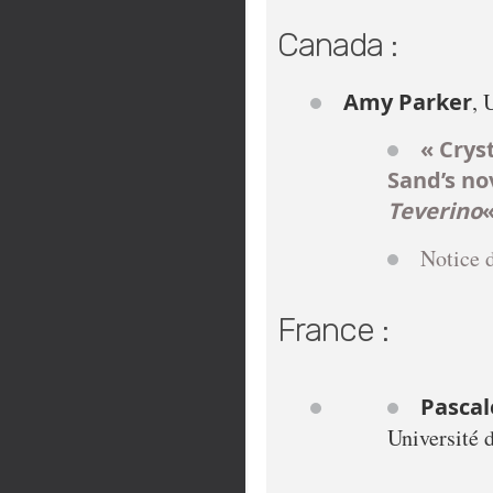
Canada :
Amy Parker
, 
« Crys
Sand’s no
Teverino
Notice d
France :
Pascal
Université 