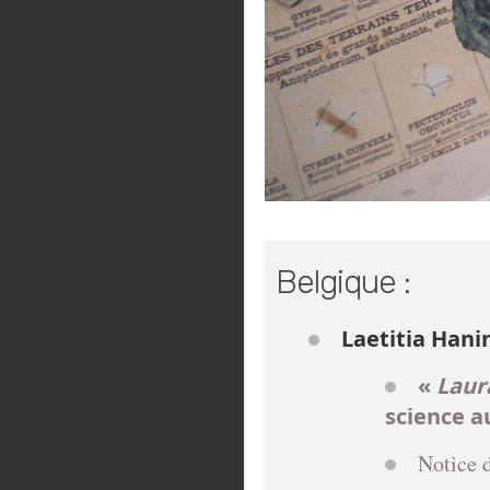
Belgique :
Laetitia Hani
«
Laura
science au
Notice d