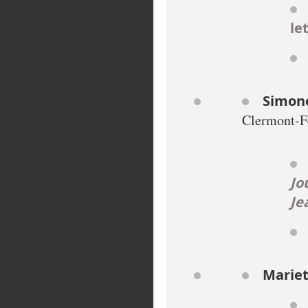
le
Simone
Clermont-F
Jo
Je
Mariet