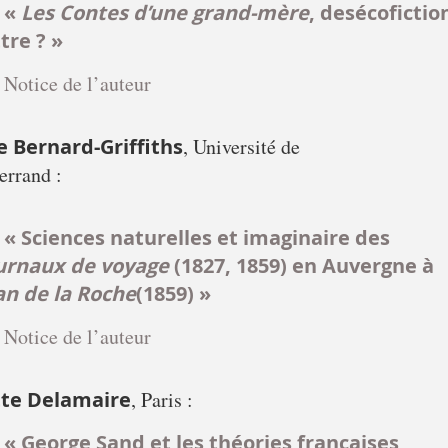
«
Les Contes d’une grand-mère
, desécofictio
ttre ? »
Notice de l’auteur
 Bernard-Griffiths
, Université de
errand :
« Sciences naturelles et imaginaire des
urnaux de voyage
(1827, 1859) en Auvergne à
an de la Roche
(1859) »
Notice de l’auteur
te Delamaire
, Paris :
« George Sand et les théories françaises